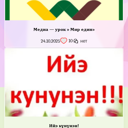
Медиа — урок » Мир един»
10
24.10.2025
нет
Ийэ күнүнэн!