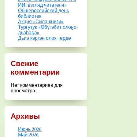
ИИ: взгляд читателя»
Общероссийский день
библиотек
Акция «Сила-книги»
Тургутук «Өбүгэбит олоҕо-
дьаһаҕа»
Дьиэ кэргэн олох төрдө
Свежие
комментарии
Нет комментариев для
просмотра.
Архивы
Июнь 2026
Май 2026