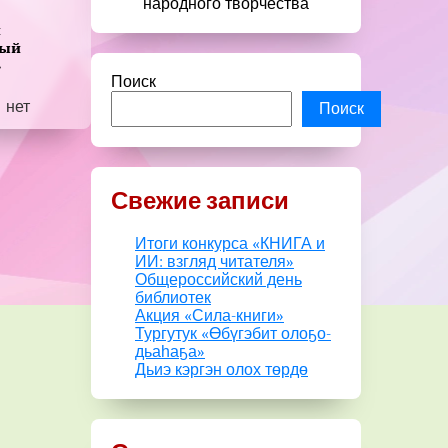
народного творчества
и
ный
»
Поиск
нет
Поиск
Свежие записи
Итоги конкурса «КНИГА и
ИИ: взгляд читателя»
Общероссийский день
библиотек
Акция «Сила-книги»
Тургутук «Өбүгэбит олоҕо-
дьаһаҕа»
Дьиэ кэргэн олох төрдө