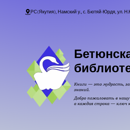
РС(Якутия), Намский у., с. Бютяй-Юрдя, ул. Н.
Бетюнска
библиот
Книги — это мудрость, за
знаний.
Добро пожаловать в нашу 
а каждая строка — ключ к