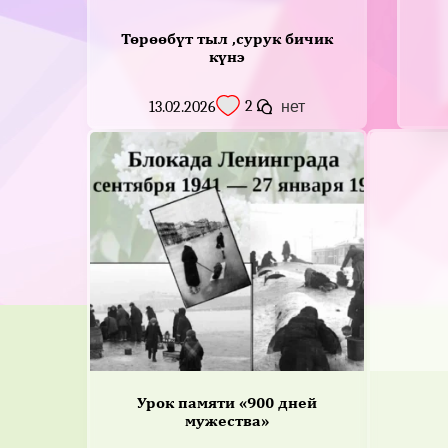
Төрөөбүт тыл ,сурук бичик
күнэ
2
13.02.2026
нет
Урок памяти «900 дней
мужества»