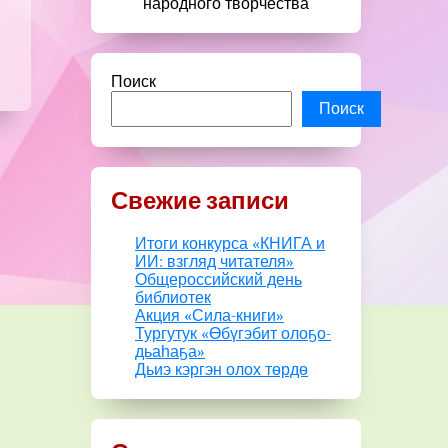
народного творчества
Поиск
Поиск
Свежие записи
Итоги конкурса «КНИГА и
ИИ: взгляд читателя»
Общероссийский день
библиотек
Акция «Сила-книги»
Тургутук «Өбүгэбит олоҕо-
дьаһаҕа»
Дьиэ кэргэн олох төрдө