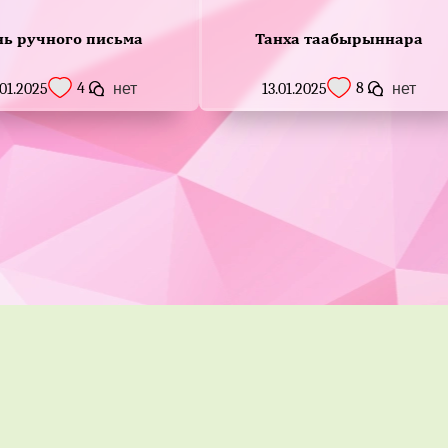
нь ручного письма
Танха таабырыннара
4
8
.01.2025
нет
13.01.2025
нет