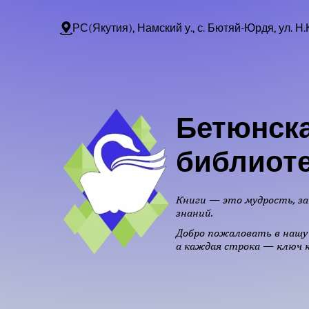
РС(Якутия), Намский у., с. Бютяй-Юрдя, ул. Н.
Бетюнска
библиот
Книги — это мудрость, за
знаний.
Добро пожаловать в нашу 
а каждая строка — ключ к