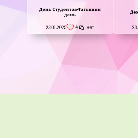
День Студентов-Татьянин
Де
день
4
23.01.2025
нет
23