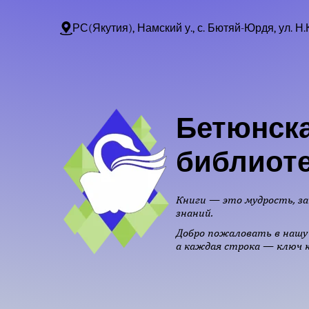
РС(Якутия), Намский у., с. Бютяй-Юрдя, ул. Н.
Бетюнска
библиот
Книги — это мудрость, за
знаний.
Добро пожаловать в нашу 
а каждая строка — ключ к