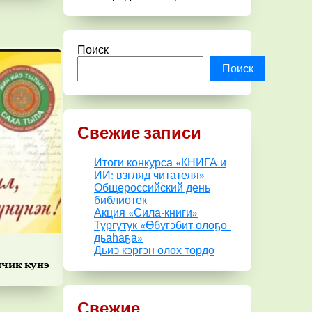
Поиск
Поиск
Свежие записи
Итоги конкурса «КНИГА и
ИИ: взгляд читателя»
Общероссийский день
библиотек
Акция «Сила-книги»
Тургутук «Өбүгэбит олоҕо-
дьаһаҕа»
Дьиэ кэргэн олох төрдө
ичик кунэ
Свежие