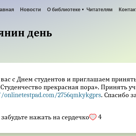
авная
Новости
О библиотеке
Читателям
Конта
янин день
вас с Днем студентов и приглашаем принят
Студенчество прекрасная пора». Принять у
. Спасибо з
://onlinetestpad.com/2756qmkykgprs
4
 забудьте нажать на сердечко