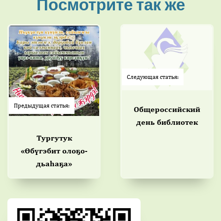
Посмотрите так же
Следующая статья:
Предыдущая статья:
Общероссийский
день библиотек
Тургутук
«Өбүгэбит олоҕо-
дьаһаҕа»