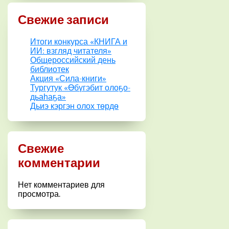
Свежие записи
Итоги конкурса «КНИГА и
ИИ: взгляд читателя»
Общероссийский день
библиотек
Акция «Сила-книги»
Тургутук «Өбүгэбит олоҕо-
дьаһаҕа»
Дьиэ кэргэн олох төрдө
Свежие
комментарии
Нет комментариев для
просмотра.