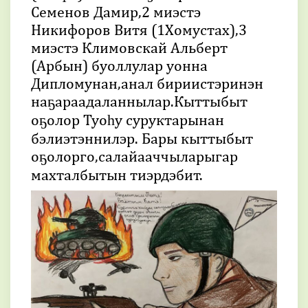
Семенов Дамир,2 миэстэ
Никифоров Витя (1Хомустах),3
миэстэ Климовскай Альберт
(Арбын) буоллулар уонна
Дипломунан,анал бириистэринэн
наҕараадаланнылар.Кыттыбыт
оҕолор Туоһу суруктарынан
бэлиэтэннилэр. Бары кыттыбыт
оҕолорго,салайааччыларыгар
махталбытын тиэрдэбит.