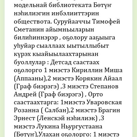
модельнай библиотеката Бөтүҥ
нэһилиэгин инбэлииттэрин
обществота. Суруйааччы Тимофей
Сметанин айымньыларын
билиһиннэрэр , оҕолору ааҕыыга
уһуйар сыаллаах ыытыллыбыт
күрэх кыайыылаахтарынан
буоллулар : Детсад саастаах
оҕолорго 1 миэстэ Кириллин Миша
(Аппааны),2 миэстэ Корякин Айаал
(Граф биэрэгэ) ,3 миэстэ Степанов
Андрей (Граф биэрэгэ) , Орто
саастаахтарга: 1миэстэ Уваровская
Розанна ( Салбан),2 миэстэ Брагин
Эрнест (Ленскэй нэһилиэк) ,3
миэстэ Лукина Ньургустаана
(Бөтүҥ),Улахан оҕолорго: 1 миэстэ