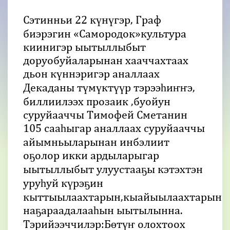
Сэтинньи 22 күнүгэр, Граф
биэрэгин «Самородок»культура
киинигэр ыытыллыбыт
доруобуйаларынан хааччахтаах
дьон күннэригэр аналлаах
Декаданы түмүктүүр тэрээһиҥҥэ,
биллиилээх прозаик ,буойун
суруйааччы Тимофей Сметанин
105 сааһыгар аналлаах суруйааччы
айымньыларынан инбэлиит
оҕолор икки ардыларыгар
ыытыллыбыт улуустааҕы кэтэхтэн
уруһуй күрэҕин
кыттыылаахтарын,кыайыылаахтарын
наҕараадалааһын ыытылынна.
Тэрийээччилэр:Бөтүҥ олохтоох