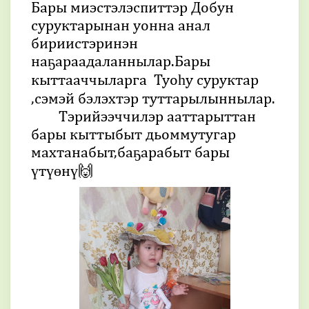
Бары миэстэлэспиттэр Добун
суруктарынан уонна анал
бириистэринэн
наҕараадаланнылар.Бары
кыттааччыларга Туоһу суруктар
,сэмэй бэлэхтэр туттарылыннылар.
Тэрийээччилэр ааттарыттан
бары кыттыбыт дьоммутугар
махтанабыт,баҕарабыт бары
үтүөнү🙌