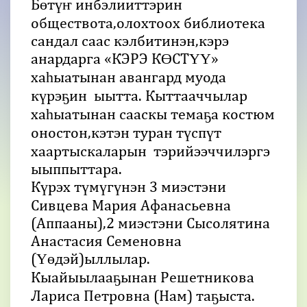
Бөтүҥ инбэлииттэрин
обществота,олохтоох библиотека
сандал саас кэлбитинэн,кэрэ
анардарга «КЭРЭ КӨСТҮҮ»
хаһыатынан авангард муода
күрэҕин ыытта. Кыттааччылар
хаһыатынан сааскы темаҕа костюм
оностон,кэтэн туран түспүт
хаартыскаларын тэрийээччилэргэ
ыыппыттара.
Күрэх түмүгүнэн 3 миэстэни
Сивцева Мария Афанасьевна
(Аппааны),2 миэстэни Сысолятина
Анастасия Семеновна
(Үөдэй)ыллылар.
Кыайыылааҕынан Решетникова
Лариса Петровна (Нам) таҕыста.