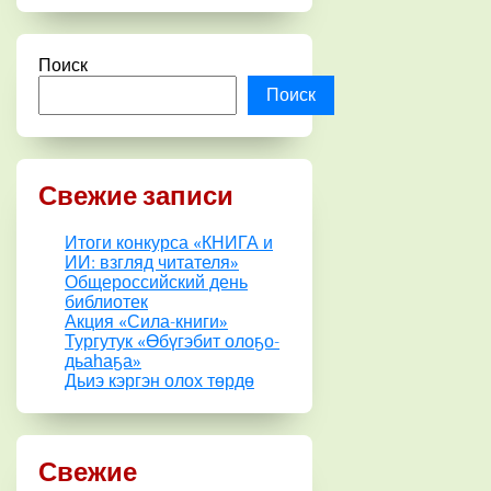
Поиск
Поиск
Свежие записи
Итоги конкурса «КНИГА и
ИИ: взгляд читателя»
Общероссийский день
библиотек
Акция «Сила-книги»
Тургутук «Өбүгэбит олоҕо-
дьаһаҕа»
Дьиэ кэргэн олох төрдө
Свежие